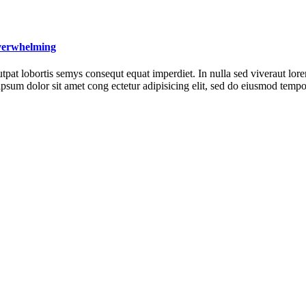
Overwhelming
tpat lobortis semys consequt equat imperdiet. In nulla sed viveraut lor
sum dolor sit amet cong ectetur adipisicing elit, sed do eiusmod temp