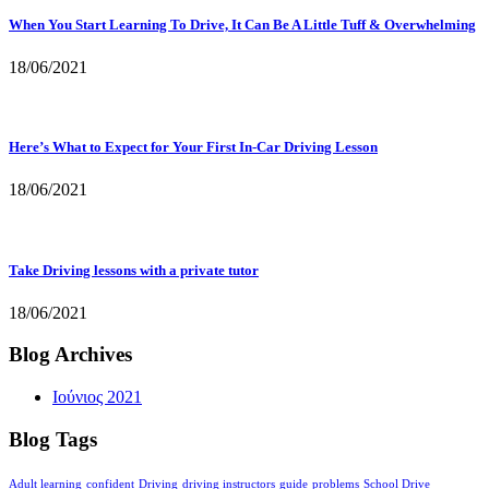
When You Start Learning To Drive, It Can Be A Little Tuff & Overwhelming
18/06/2021
Here’s What to Expect for Your First In-Car Driving Lesson
18/06/2021
Take Driving lessons with a private tutor
18/06/2021
Blog Archives
Ιούνιος 2021
Blog Tags
Adult learning
confident
Driving
driving instructors
guide
problems
School Drive