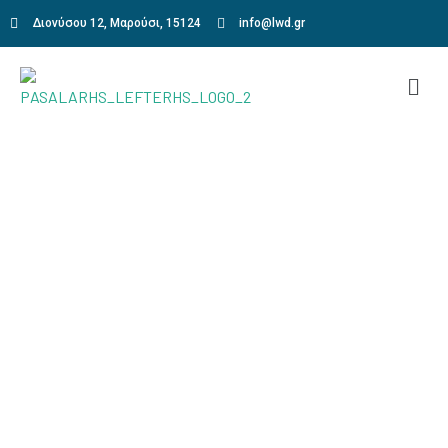
Διονύσου 12, Μαρούσι, 15124
info@lwd.gr
Road Test Packages
Home
Road Test Packages