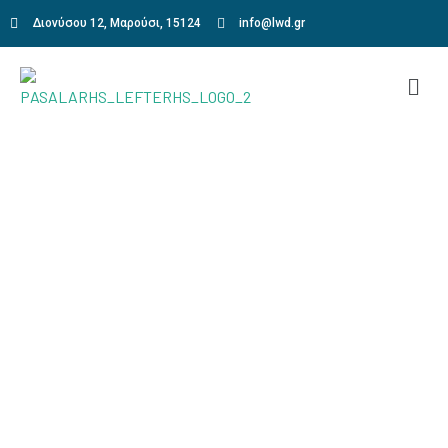
Διονύσου 12, Μαρούσι, 15124
info@lwd.gr
Simulated Road Test
Home
Simulated Road Test