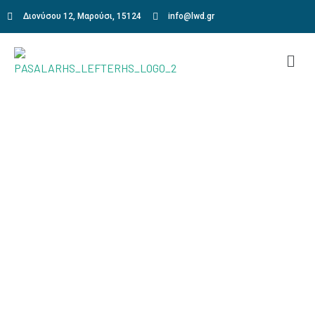
Διονύσου 12, Μαρούσι, 15124
info@lwd.gr
Automatic Car Lessons
Home
Automatic Car Lessons