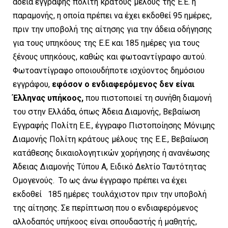
άδεια εγγραφής πολίτη κράτους μέλους της Ε.Ε. ή
παραμονής, η οποία πρέπει να έχει εκδοθεί 95 ημέρες,
πριν την υποβολή της αίτησης για την άδεια οδήγησης
για τους υπηκόους της Ε.Ε και 185 ημέρες για τους
ξένους υπηκόους, καθώς και φωτοαντίγραφο αυτού.
Φωτοαντίγραφο οποιουδήποτε ισχύοντος δημόσιου
εγγράφου,
εφόσον ο ενδιαφερόμενος δεν είναι
Έλληνας υπήκοος,
που πιστοποιεί τη συνήθη διαμονή
του στην Ελλάδα, όπως Άδεια Διαμονής, Βεβαίωση
Εγγραφής Πολίτη Ε.Ε., έγγραφο Πιστοποίησης Μόνιμης
Διαμονής Πολίτη κράτους μέλους της Ε.Ε., Βεβαίωση
κατάθεσης δικαιολογητικών χορήγησης ή ανανέωσης
Άδειας Διαμονής Τύπου Α, Ειδικό Δελτίο Ταυτότητας
Ομογενούς. Το ως άνω έγγραφο πρέπει να έχει
εκδοθεί 185 ημέρες τουλάχιστον πριν την υποβολή
της αίτησης. Σε περίπτωση που ο ενδιαφερόμενος
αλλοδαπός υπήκοος είναι σπουδαστής ή μαθητής,