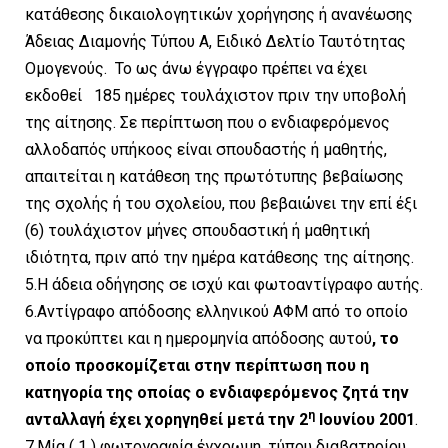
κατάθεσης δικαιολογητικών χορήγησης ή ανανέωσης
Άδειας Διαμονής Τύπου Α, Ειδικό Δελτίο Ταυτότητας
Ομογενούς. Το ως άνω έγγραφο πρέπει να έχει
εκδοθεί 185 ημέρες τουλάχιστον πριν την υποβολή
της αίτησης. Σε περίπτωση που ο ενδιαφερόμενος
αλλοδαπός υπήκοος είναι σπουδαστής ή μαθητής,
απαιτείται η κατάθεση της πρωτότυπης βεβαίωσης
της σχολής ή του σχολείου, που βεβαιώνει την επί έξι
(6) τουλάχιστον μήνες σπουδαστική ή μαθητική
ιδιότητα, πριν από την ημέρα κατάθεσης της αίτησης.
5.Η άδεια οδήγησης σε ισχύ και φωτοαντίγραφο αυτής.
6.Αντίγραφο απόδοσης ελληνικού ΑΦΜ από το οποίο
να προκύπτει και η ημερομηνία απόδοσης αυτού
, το
οποίο προσκομίζεται στην περίπτωση που η
κατηγορία της οποίας ο ενδιαφερόμενος ζητά την
η
ανταλλαγή έχει χορηγηθεί μετά την 2
Ιουνίου 2001
.
7.Μία ( 1 ) φωτογραφία έγχρωμη, τύπου διαβατηρίου.