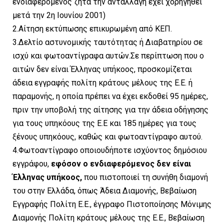
ενδιαφερόμενος ζητά την ανταλλαγή έχει χορηγηθεί
μετά την 2η Ιουνίου 2001)
2.Αίτηση εκτύπωσης επικυρωμένη από ΚΕΠ.
3.Δελτίο αστυνομικής ταυτότητας ή Διαβατηρίου σε
ισχύ και φωτοαντίγραφα αυτών.Σε περίπτωση που ο
αιτών δεν είναι Έλληνας υπήκοος, προσκομίζεται
άδεια εγγραφής πολίτη κράτους μέλους της Ε.Ε. ή
παραμονής, η οποία πρέπει να έχει εκδοθεί 95 ημέρες,
πριν την υποβολή της αίτησης για την άδεια οδήγησης
για τους υπηκόους της Ε.Ε και 185 ημέρες για τους
ξένους υπηκόους, καθώς και φωτοαντίγραφο αυτού.
4.Φωτοαντίγραφο οποιουδήποτε ισχύοντος δημόσιου
εγγράφου,
εφόσον ο ενδιαφερόμενος δεν είναι
Έλληνας υπήκοος,
που πιστοποιεί τη συνήθη διαμονή
του στην Ελλάδα, όπως Άδεια Διαμονής, Βεβαίωση
Εγγραφής Πολίτη Ε.Ε., έγγραφο Πιστοποίησης Μόνιμης
Διαμονής Πολίτη κράτους μέλους της Ε.Ε., Βεβαίωση